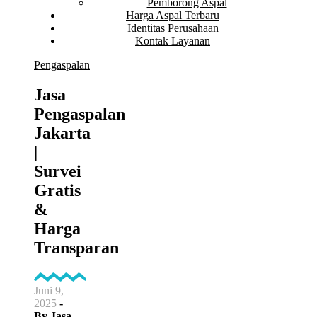
Pemborong Aspal
Harga Aspal Terbaru
Identitas Perusahaan
Kontak Layanan
Pengaspalan
Jasa
Pengaspalan
Jakarta
|
Survei
Gratis
&
Harga
Transparan
Juni 9,
2025
-
By
Jasa