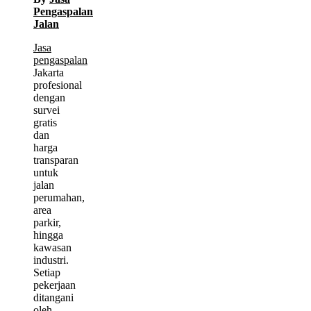
Pengaspalan
Jalan
Jasa
pengaspalan
Jakarta
profesional
dengan
survei
gratis
dan
harga
transparan
untuk
jalan
perumahan,
area
parkir,
hingga
kawasan
industri.
Setiap
pekerjaan
ditangani
oleh