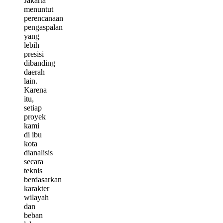
Jakarta
menuntut
perencanaan
pengaspalan
yang
lebih
presisi
dibanding
daerah
lain.
Karena
itu,
setiap
proyek
kami
di ibu
kota
dianalisis
secara
teknis
berdasarkan
karakter
wilayah
dan
beban