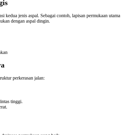
gis
 kedua jenis aspal. Sebagai contoh, lapisan permukaan utama
ukan dengan aspal dingin.
hkan
ya
uktur perkerasan jalan:
intas tinggi.
rat.