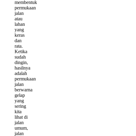
membentuk
permukaan
jalan
atau
lahan
yang
keras
dan
rata.
Ketika
sudah
dingin,
hasilnya
adalah
permukaan
jalan
berwarna
gelap
yang
sering
kita
lihat di
jalan
umum,
jalan