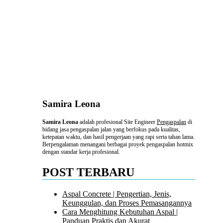
Samira Leona
Samira Leona
adalah profesional Site Engineer
Pengaspalan
di
bidang jasa pengaspalan jalan yang berfokus pada kualitas,
ketepatan waktu, dan hasil pengerjaan yang rapi serta tahan lama.
Berpengalaman menangani berbagai proyek pengaspalan hotmix
dengan standar kerja profesional.
POST TERBARU
Aspal Concrete | Pengertian, Jenis,
Keunggulan, dan Proses Pemasangannya
Cara Menghitung Kebutuhan Aspal |
Panduan Praktis dan Akurat