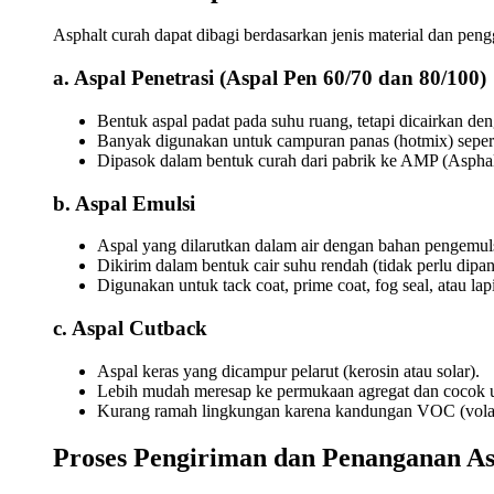
Asphalt curah dapat dibagi berdasarkan jenis material dan pen
a. Aspal Penetrasi (Aspal Pen 60/70 dan 80/100)
Bentuk aspal padat pada suhu ruang, tetapi dicairkan d
Banyak digunakan untuk campuran panas (hotmix) sep
Dipasok dalam bentuk curah dari pabrik ke AMP (Asphal
b. Aspal Emulsi
Aspal yang dilarutkan dalam air dengan bahan pengemuls
Dikirim dalam bentuk cair suhu rendah (tidak perlu dipan
Digunakan untuk tack coat, prime coat, fog seal, atau la
c. Aspal Cutback
Aspal keras yang dicampur pelarut (kerosin atau solar).
Lebih mudah meresap ke permukaan agregat dan cocok u
Kurang ramah lingkungan karena kandungan VOC (volat
Proses Pengiriman dan Penanganan A