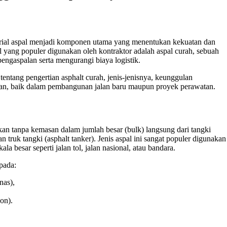
erial aspal menjadi komponen utama yang menentukan kekuatan dan
 yang populer digunakan oleh kontraktor adalah aspal curah, sebuah
engaspalan serta mengurangi biaya logistik.
entang pengertian asphalt curah, jenis-jenisnya, keunggulan
gan, baik dalam pembangunan jalan baru maupun proyek perawatan.
sikan tanpa kemasan dalam jumlah besar (bulk) langsung dari tangki
truk tangki (asphalt tanker). Jenis aspal ini sangat populer digunakan
a besar seperti jalan tol, jalan nasional, atau bandara.
pada:
nas),
on).