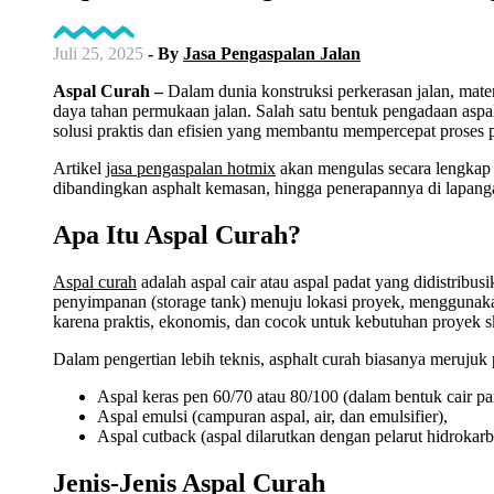
Juli 25, 2025
- By
Jasa Pengaspalan Jalan
Aspal Curah –
Dalam dunia konstruksi perkerasan jalan, mat
daya tahan permukaan jalan. Salah satu bentuk pengadaan aspal
solusi praktis dan efisien yang membantu mempercepat proses p
Artikel
jasa pengaspalan hotmix
akan mengulas secara lengkap t
dibandingkan asphalt kemasan, hingga penerapannya di lapan
Apa Itu Aspal Curah?
Aspal curah
adalah aspal cair atau aspal padat yang didistribu
penyimpanan (storage tank) menuju lokasi proyek, menggunakan 
karena praktis, ekonomis, dan cocok untuk kebutuhan proyek skal
Dalam pengertian lebih teknis, asphalt curah biasanya merujuk 
Aspal keras pen 60/70 atau 80/100 (dalam bentuk cair pa
Aspal emulsi (campuran aspal, air, dan emulsifier),
Aspal cutback (aspal dilarutkan dengan pelarut hidrokarb
Jenis-Jenis Aspal Curah