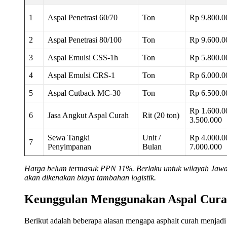
1
Aspal Penetrasi 60/70
Ton
Rp 9.800.0
2
Aspal Penetrasi 80/100
Ton
Rp 9.600.0
3
Aspal Emulsi CSS-1h
Ton
Rp 5.800.0
4
Aspal Emulsi CRS-1
Ton
Rp 6.000.0
5
Aspal Cutback MC-30
Ton
Rp 6.500.0
Rp 1.600.0
6
Jasa Angkut Aspal Curah
Rit (20 ton)
3.500.000
Sewa Tangki
Unit /
Rp 4.000.0
7
Penyimpanan
Bulan
7.000.000
Harga belum termasuk PPN 11%. Berlaku untuk wilayah Jawa T
akan dikenakan biaya tambahan logistik.
Keunggulan Menggunakan Aspal Cur
Berikut adalah beberapa alasan mengapa asphalt curah menjadi