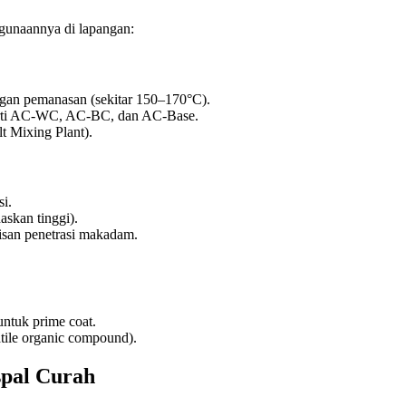
ggunaannya di lapangan:
engan pemanasan (sekitar 150–170°C).
erti AC-WC, AC-BC, dan AC-Base.
t Mixing Plant).
i.
askan tinggi).
pisan penetrasi makadam.
ntuk prime coat.
ile organic compound).
spal Curah