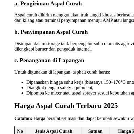
a. Pengiriman Aspal Curah
Aspal curah dikirim menggunakan truk tangki khusus berinsulas
dari kilang atau terminal penyimpanan menuju AMP atau langsu
b. Penyimpanan Aspal Curah
Disimpan dalam storage tank berpengatur suhu otomatis agar v
dilengkapi burner dan pengaduk internal.
c. Penanganan di Lapangan
Untuk digunakan di lapangan, asphalt curah harus:
Dipanaskan hingga suhu kerja (biasanya 150–170°C untu
Diangkut dengan safety equipment,
Dipompa ke mixer atau aspal sprayer sesuai kebutuhan ap
Harga Aspal Curah Terbaru 2025
Catatan:
Harga bersifat estimasi dan dapat berubah sewaktu-
No
Jenis Aspal Curah
Satuan
Harga 