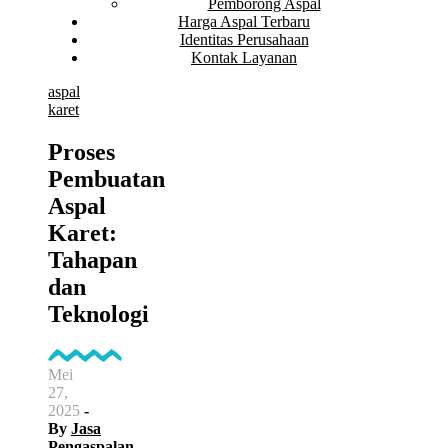
Pemborong Aspal
Harga Aspal Terbaru
Identitas Perusahaan
Kontak Layanan
aspal
karet
Proses
Pembuatan
Aspal
Karet:
Tahapan
dan
Teknologi
Mei
27,
2025
-
By
Jasa
Pengaspalan