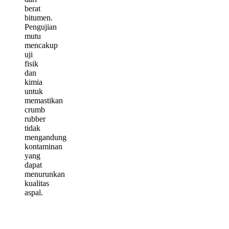
berat
bitumen.
Pengujian
mutu
mencakup
uji
fisik
dan
kimia
untuk
memastikan
crumb
rubber
tidak
mengandung
kontaminan
yang
dapat
menurunkan
kualitas
aspal.
S
P
p