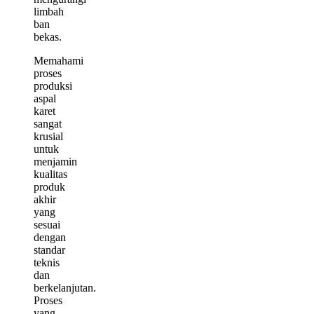
limbah
ban
bekas.
Memahami
proses
produksi
aspal
karet
sangat
krusial
untuk
menjamin
kualitas
produk
akhir
yang
sesuai
dengan
standar
teknis
dan
berkelanjutan.
Proses
yang