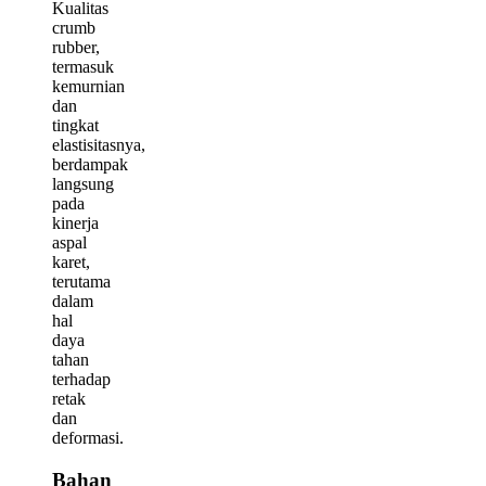
Kualitas
crumb
rubber,
termasuk
kemurnian
dan
tingkat
elastisitasnya,
berdampak
langsung
pada
kinerja
aspal
karet,
terutama
dalam
hal
daya
tahan
terhadap
retak
dan
deformasi.
Bahan