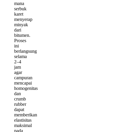
mana
serbuk
karet
menyerap
minyak
dari
bitumen.
Proses
ini
berlangsung
selama
2–4
jam
agar
campuran
mencapai
homogenitas
dan
crumb
rubber
dapat
memberikan
elastisitas
maksimal
pada